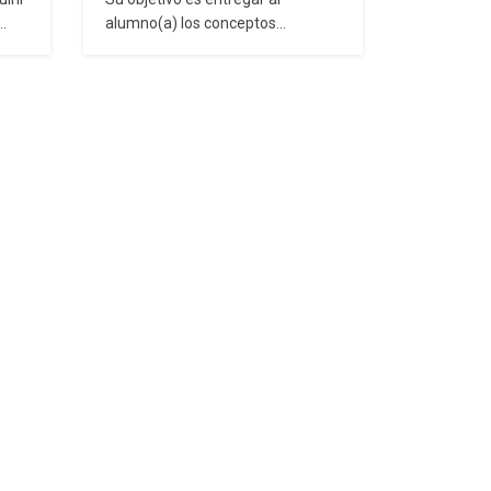
alumno(a) los conceptos
modernos de la gestión ambiental
s
y de seguridad laboral y la
aplicación de los conceptos en la
1,
rutina diaria de la empresa.
Además, se entregan
n,
orientaciones para programar las
actividades para implementar un
del
sistema y para elegir al
n
organismo certificador. Al
finalizar…