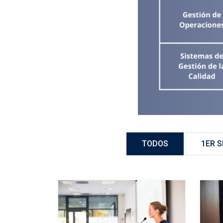
TODOS
1ER 