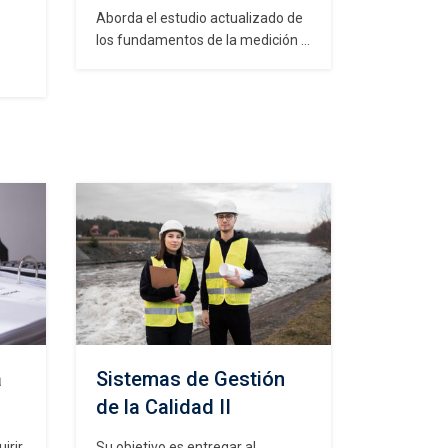
Aborda el estudio actualizado de
los fundamentos de la medición y
análisis de datos cuantitativos
con el fin de proveer
de
conocimientos de estadística
los
aplicada que permita seleccionar
apropiadamente el método de
esde
análisis cuantitativo de datos para
enfrentar el problema de
investigación a desarrollar en el
s
AFE o Tesis. Al finalizar…
:…
a
Sistemas de Gestión
de la Calidad II
irir
Su objetivo es entregar al