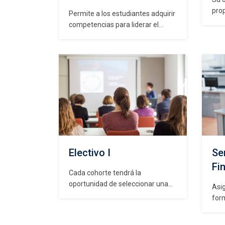
pro
Permite a los estudiantes adquirir
herr
competencias para liderar el
mej
diseño, implementación y mejora
fina
continua de un Sistema Integrado
ela
de Gestión y para la obtención a
ser
futuro de una certificación. Hoy en
gara
día, efectuar una implementación
clie
a un sistema de gestión que
mét
cumpla con los requisitos
per
normativos, indistintamente la
gráf
norma, no…
Electivo I
Se
Fi
Cada cohorte tendrá la
oportunidad de seleccionar una
Asig
asignatura electiva de entre las
for
opciones presentadas para el
cará
semestre. Estas opciones pueden
est