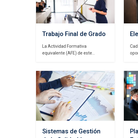
Trabajo Final de Grado
Ele
La Actividad Formativa
Cad
equivalente (AFE) de este
opo
Magíster es una actividad
asig
curricular integradora de cierre
opc
del proceso formativo que
sem
permite al estudiante validar el
vari
logro de las competencias de
aca
titulación constitutivas del perfil, a
enf
través de la inserción temporal en
enr
el medio laboral. Corresponde a la
pro
realización individual de un…
magi
inte
Opc
Sistemas de Gestión
Pl