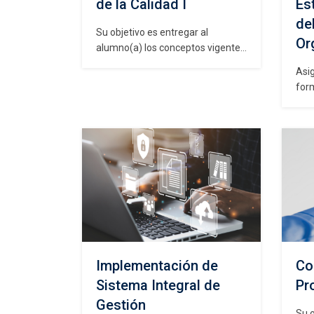
de la Calidad I
Es
de
Su objetivo es entregar al
Or
alumno(a) los conceptos vigentes
de la gestión de la calidad, que
Asig
considera un análisis del entorno,
for
lo que implica tener en cuenta a
cará
las partes interesadas e
obj
incorporar la gestión de riesgos y
desa
la aplicación de los conceptos en
y mo
la rutina diaria de la empresa.…
orga
con
en e
las 
sis
fina
ser
Implementación de
Co
Sistema Integral de
Pr
Gestión
Su 