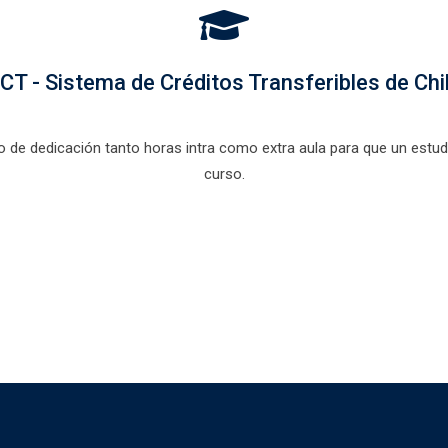
ocimiento básico de los
odos y técnicas de
stigación científica. El
undo propósito de este curso
CT - Sistema de Créditos Transferibles de Chi
frecer una revisión general de
 métodos y técnicas más
únmente utilizados en
de dedicación tanto horas intra como extra aula para que un estudi
stigación en el área de las…
curso.