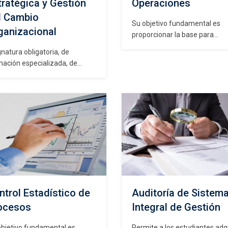
tratégica y Gestión
Operaciones
l Cambio
Su objetivo fundamental es
ganizacional
proporcionar la base para
determinar la mejor manera 
natura obligatoria, de
diseñar, abastecer y ejecutar 
mación especializada, de
procesos y fijar la dirección
cter teórico-práctico cuyo
estratégica de la compañía d
etivo fundamental es
el punto de vista de las
rrollar habilidades para dirigir
operaciones y la gestión de la
tivar los cambios del entorno
calidad. Al finalizar el curso lo
nizacional, respondiente al
estudiantes serán capaces de
texto cambiante y globalizado
l que vivimos, considerando a
personas, grupos y el macro
tema organizacional. Al
lizar el curso los estudiantes
án…
ntrol Estadístico de
Auditoría de Sistem
ocesos
Integral de Gestión
objetivo fundamental es
Permite a los estudiantes adqu