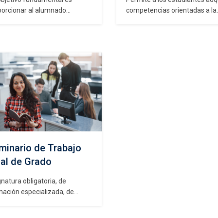
porcionar al alumnado
competencias orientadas a la
amientas de análisis, control y
determinación del grado de
ora de procesos con la
cumplimiento de los requisito
lidad de prevenir la
establecidos por las distintas
boración de productos o
Normas ISO 9001-14001-4500
vicios no conformes y
sumados a los requisitos
ntizar la satisfacción del
impuestos por la organizació
nte. Para esto se utilizan
leyes y reglamentos vigentes,
odos estadísticos que
midiendo el grado de eficacia 
miten estudiar por medio de
Sistemas Integrado de Gestió
icos de control: las…
implementado, a través de…
minario de Trabajo
nal de Grado
natura obligatoria, de
mación especializada, de
cter práctico, que busca el
udiante adquiera un