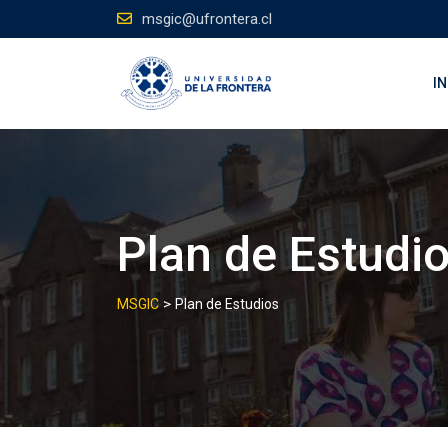
Skip
msgic@ufrontera.cl
to
content
IN
Plan de Estudi
>
MSGIC
Plan de Estudios