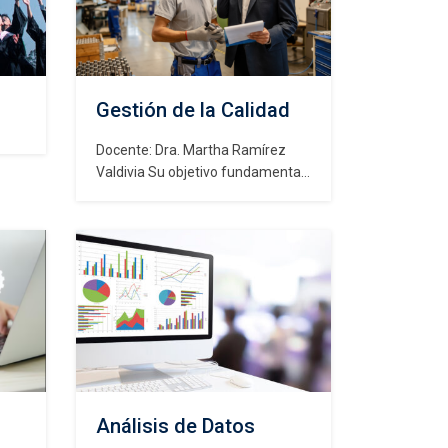
Gestión de la Calidad
Docente: Dra. Martha Ramírez
Valdivia Su objetivo fundamental
es proporcionar los
conocimientos básicos de gestión
de la calidad. Enfocándose en
generar las aptitudes para que los
estudiantes puedan entender,
aplicar, analizar, sintetizar y tener
una opinión crítica de los
fundamentos y metodologías
asociadas a gestión de la calidad.
[WPSM_AC id=Al…
Análisis de Datos