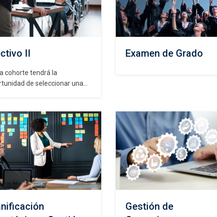
ctivo II
Examen de Grado
a cohorte tendrá la
rtunidad de seleccionar una
natura electiva de entre las
iones presentadas para el
estre. Estas opciones pueden
ar según el periodo
démico y están diseñadas con
oques distintos para
iquecer la formación
porcionada por el programa
ster, de acuerdo con los
reses de los alumnos.
iones…
anificación
Gestión de